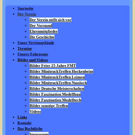
Startseite
Der Verein
Der Verein stellt sich vor
Der Vorstand
Ehrenmitglieder
Die Geschichte
Unser Vereinsgelände
Termine
Unsere Fahrzeuge
Bilder und Videos
Bilder Feier 25 Jahre FMT
Bilder MinitruckTreffen Hockenheim
Bilder MinitruckTreffen Leimen
Bilder MinitruckTreffen Nussloch
Bilder Deutsche Meisterschaften
Bilder Faszination Modellbau
Bilder Faszination Modelltech
Bilder sonstige Treffen
Videos
Links
Kontakt
Das Rechtliche
Impressum