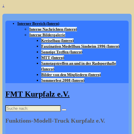
↓
Interner Bereich (Intern)
Interne Nachrichten (Intern)
Interne Bildergalerie
Kreiselbau (Intern)
Faszination Modellbau Sinsheim 1996 (Intern)
Sonstige Treffen (Intern)
MTT (Intern)
Samstagstreffen an und in der Radsporthalle
(Intern)
Bilder von den Mitgliedern (Intern)
Sommerfest 2008 (Intern)
FMT Kurpfalz e.V.
Suche
nach:
Funktions-Modell-Truck Kurpfalz e.V.