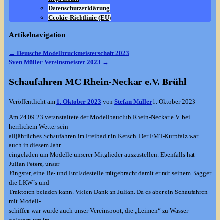
Datenschutzerklärung
Cookie-Richtlinie (EU)
Artikelnavigation
←
Deutsche Modelltruckmeisterschaft 2023
Sven Müller Vereinsmeister 2023
→
Schaufahren MC Rhein-Neckar e.V. Brühl
Veröffentlicht am
1. Oktober 2023
von
Stefan Müller
1. Oktober 2023
Am 24.09.23 veranstaltete der Modellbauclub Rhein-Neckar e.V. bei
herrlichem Wetter sein
alljährliches Schaufahren im Freibad nin Ketsch. Der FMT-Kurpfalz war
auch in diesem Jahr
eingeladen um Modelle unserer Mitglieder auszustellen. Ebenfalls hat
Julian Peters, unser
Jüngster, eine Be- und Entladestelle mitgebracht damit er mit seinem Bagger
die LKW´s und
Traktoren beladen kann. Vielen Dank an Julian. Da es aber ein Schaufahren
mit Modell-
schiffen war wurde auch unser Vereinsboot, die „Leimen“ zu Wasser
gelassen um im