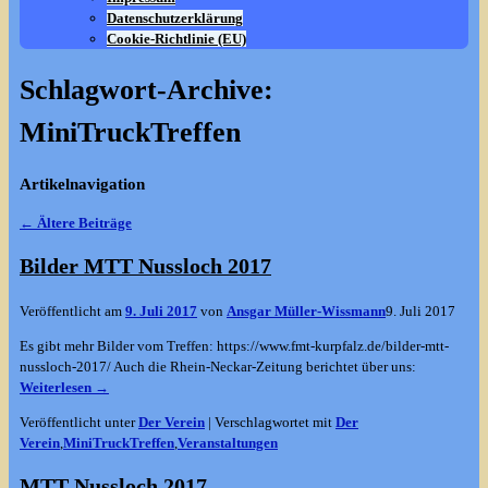
Datenschutzerklärung
Cookie-Richtlinie (EU)
Schlagwort-Archive:
MiniTruckTreffen
Artikelnavigation
←
Ältere Beiträge
Bilder MTT Nussloch 2017
Veröffentlicht am
9. Juli 2017
von
Ansgar Müller-Wissmann
9. Juli 2017
Es gibt mehr Bilder vom Treffen: https://www.fmt-kurpfalz.de/bilder-mtt-
nussloch-2017/ Auch die Rhein-Neckar-Zeitung berichtet über uns:
Weiterlesen →
Veröffentlicht unter
Der Verein
|
Verschlagwortet mit
Der
Verein
,
MiniTruckTreffen
,
Veranstaltungen
MTT Nussloch 2017