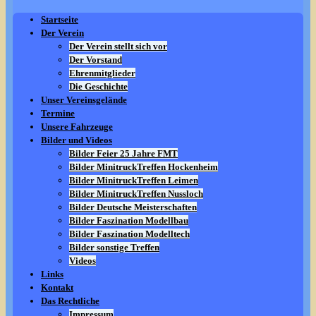
Startseite
Der Verein
Der Verein stellt sich vor
Der Vorstand
Ehrenmitglieder
Die Geschichte
Unser Vereinsgelände
Termine
Unsere Fahrzeuge
Bilder und Videos
Bilder Feier 25 Jahre FMT
Bilder MinitruckTreffen Hockenheim
Bilder MinitruckTreffen Leimen
Bilder MinitruckTreffen Nussloch
Bilder Deutsche Meisterschaften
Bilder Faszination Modellbau
Bilder Faszination Modelltech
Bilder sonstige Treffen
Videos
Links
Kontakt
Das Rechtliche
Impressum