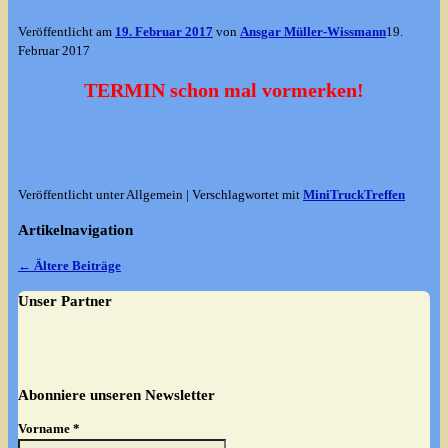
Veröffentlicht am
19. Februar 2017
von
Ansgar Müller-Wissmann
19.
Februar 2017
TERMIN schon mal vormerken!
Veröffentlicht unter
Allgemein
|
Verschlagwortet mit
MiniTruckTreffen
Artikelnavigation
←
Ältere Beiträge
Unser Partner
Abonniere unseren Newsletter
Vorname
*