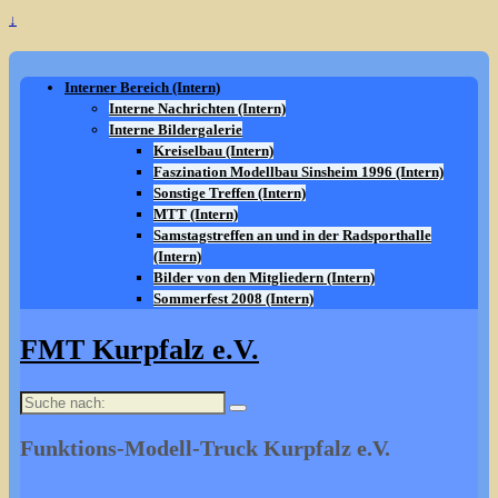
↓
Interner Bereich (Intern)
Interne Nachrichten (Intern)
Interne Bildergalerie
Kreiselbau (Intern)
Faszination Modellbau Sinsheim 1996 (Intern)
Sonstige Treffen (Intern)
MTT (Intern)
Samstagstreffen an und in der Radsporthalle
(Intern)
Bilder von den Mitgliedern (Intern)
Sommerfest 2008 (Intern)
FMT Kurpfalz e.V.
Suche
nach:
Funktions-Modell-Truck Kurpfalz e.V.