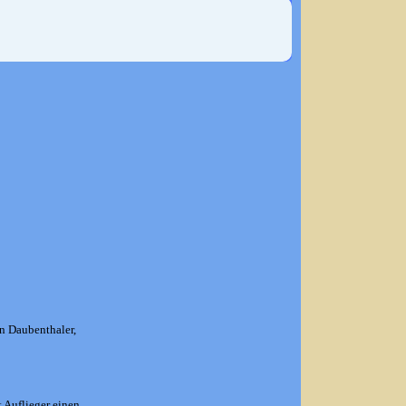
an Daubenthaler,
 Auflieger einen