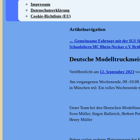
Impressum
Datenschutzerklärung
Cookie-Richtlinie (EU)
Artikelnavigation
←
Gemeinsame Fahrtage mit der IGS S
Schaufahren MC Rhein-Neckar e.V. Brü
Deutsche Modelltruckmeis
Veröffentlicht am
12. September 2023
v
Am vergangenen Wochenende, 09.-10.09.2
in München teil. Ein tolles Wochenende 
Unser Team bei den Deutschen Modelltruc
Sven Müller, Jürgen Ballreich, Herbert Pe
Henry Müller
Neben vielen anderen Platzierungen hat H