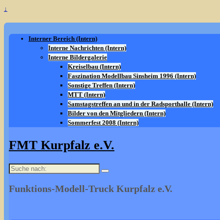
↓
Interner Bereich (Intern)
Interne Nachrichten (Intern)
Interne Bildergalerie
Kreiselbau (Intern)
Faszination Modellbau Sinsheim 1996 (Intern)
Sonstige Treffen (Intern)
MTT (Intern)
Samstagstreffen an und in der Radsporthalle (Intern)
Bilder von den Mitgliedern (Intern)
Sommerfest 2008 (Intern)
FMT Kurpfalz e.V.
Suche
nach:
Funktions-Modell-Truck Kurpfalz e.V.