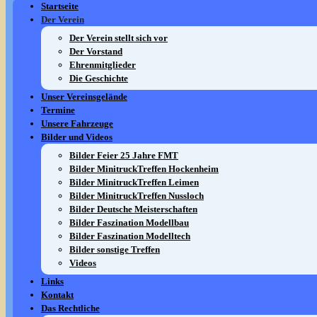
Startseite
Der Verein
Der Verein stellt sich vor
Der Vorstand
Ehrenmitglieder
Die Geschichte
Unser Vereinsgelände
Termine
Unsere Fahrzeuge
Bilder und Videos
Bilder Feier 25 Jahre FMT
Bilder MinitruckTreffen Hockenheim
Bilder MinitruckTreffen Leimen
Bilder MinitruckTreffen Nussloch
Bilder Deutsche Meisterschaften
Bilder Faszination Modellbau
Bilder Faszination Modelltech
Bilder sonstige Treffen
Videos
Links
Kontakt
Das Rechtliche