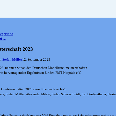
iegerland
hl
→
terschaft 2023
on
Stefan Müller
12. September 2023
3, nahmen wir an den Deutschen Modelltruckmeisterschaften
mit hervorragenden Ergebnissen für den FMT-Kurpfalz e.V.
kmeisterschaften 2023 (von links nach rechts)
ters, Stefan Müller, Alexander Mösle, Stefan Scharschmidt, Kai Daubenthaler, Flori
erbert Peters in der Kategorie 70% Eigenbau mit seiner Schwerlastzugmaschine mit