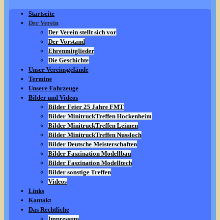
Startseite
Der Verein
Der Verein stellt sich vor
Der Vorstand
Ehrenmitglieder
Die Geschichte
Unser Vereinsgelände
Termine
Unsere Fahrzeuge
Bilder und Videos
Bilder Feier 25 Jahre FMT
Bilder MinitruckTreffen Hockenheim
Bilder MinitruckTreffen Leimen
Bilder MinitruckTreffen Nussloch
Bilder Deutsche Meisterschaften
Bilder Faszination Modellbau
Bilder Faszination Modelltech
Bilder sonstige Treffen
Videos
Links
Kontakt
Das Rechtliche
Impressum