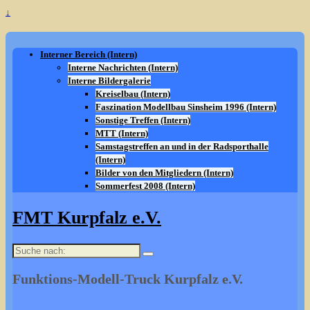
↓
Interner Bereich (Intern)
Interne Nachrichten (Intern)
Interne Bildergalerie
Kreiselbau (Intern)
Faszination Modellbau Sinsheim 1996 (Intern)
Sonstige Treffen (Intern)
MTT (Intern)
Samstagstreffen an und in der Radsporthalle
(Intern)
Bilder von den Mitgliedern (Intern)
Sommerfest 2008 (Intern)
FMT Kurpfalz e.V.
Suche
nach:
Funktions-Modell-Truck Kurpfalz e.V.