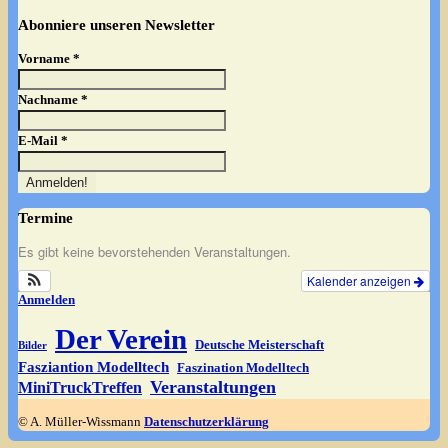
Abonniere unseren Newsletter
Vorname
*
Nachname
*
E-Mail
*
Termine
Es gibt keine bevorstehenden Veranstaltungen.
Kalender anzeigen
Anmelden
Der Verein
Deutsche Meisterschaft
Bilder
Fasziantion Modelltech
Faszination Modelltech
Veranstaltungen
MiniTruckTreffen
© A. Müller-Wissmann
Datenschutzerklärung