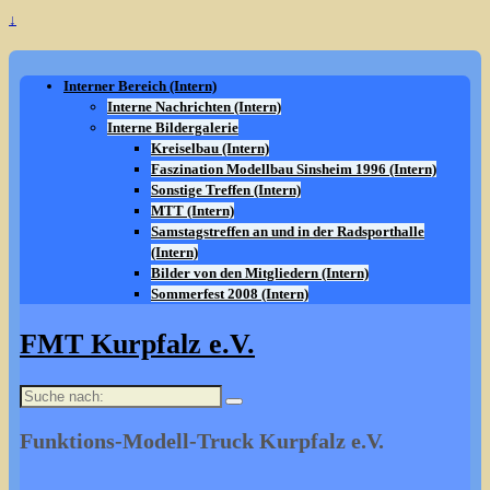
↓
Interner Bereich (Intern)
Interne Nachrichten (Intern)
Interne Bildergalerie
Kreiselbau (Intern)
Faszination Modellbau Sinsheim 1996 (Intern)
Sonstige Treffen (Intern)
MTT (Intern)
Samstagstreffen an und in der Radsporthalle
(Intern)
Bilder von den Mitgliedern (Intern)
Sommerfest 2008 (Intern)
FMT Kurpfalz e.V.
Suche
nach:
Funktions-Modell-Truck Kurpfalz e.V.