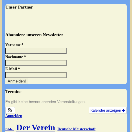
Unser Partner
Abonniere unseren Newsletter
Vorname
*
Nachname
*
E-Mail
*
Termine
Es gibt keine bevorstehenden Veranstaltungen.
Kalender anzeigen
Anmelden
Der Verein
Deutsche Meisterschaft
Bilder