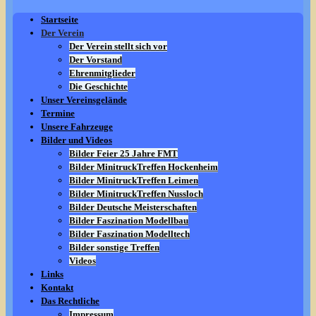
Startseite
Der Verein
Der Verein stellt sich vor
Der Vorstand
Ehrenmitglieder
Die Geschichte
Unser Vereinsgelände
Termine
Unsere Fahrzeuge
Bilder und Videos
Bilder Feier 25 Jahre FMT
Bilder MinitruckTreffen Hockenheim
Bilder MinitruckTreffen Leimen
Bilder MinitruckTreffen Nussloch
Bilder Deutsche Meisterschaften
Bilder Faszination Modellbau
Bilder Faszination Modelltech
Bilder sonstige Treffen
Videos
Links
Kontakt
Das Rechtliche
Impressum