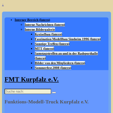
↓
Interner Bereich (Intern)
Interne Nachrichten (Intern)
Interne Bildergalerie
Kreiselbau (Intern)
Faszination Modellbau Sinsheim 1996 (Intern)
Sonstige Treffen (Intern)
MTT (Intern)
Samstagstreffen an und in der Radsporthalle
(Intern)
Bilder von den Mitgliedern (Intern)
Sommerfest 2008 (Intern)
FMT Kurpfalz e.V.
Suche
nach:
Funktions-Modell-Truck Kurpfalz e.V.