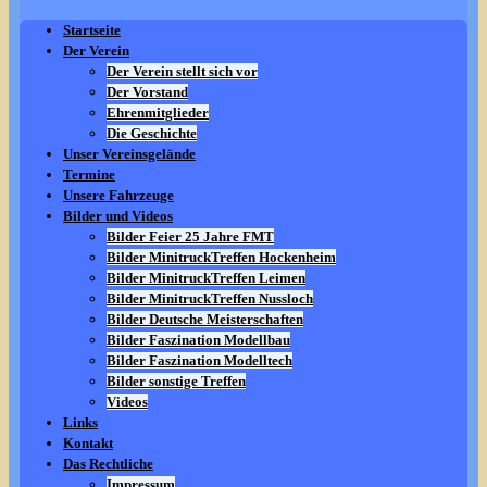
Startseite
Der Verein
Der Verein stellt sich vor
Der Vorstand
Ehrenmitglieder
Die Geschichte
Unser Vereinsgelände
Termine
Unsere Fahrzeuge
Bilder und Videos
Bilder Feier 25 Jahre FMT
Bilder MinitruckTreffen Hockenheim
Bilder MinitruckTreffen Leimen
Bilder MinitruckTreffen Nussloch
Bilder Deutsche Meisterschaften
Bilder Faszination Modellbau
Bilder Faszination Modelltech
Bilder sonstige Treffen
Videos
Links
Kontakt
Das Rechtliche
Impressum