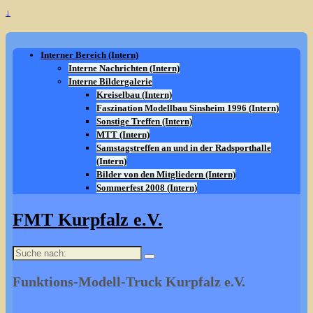
↓
Interner Bereich (Intern)
Interne Nachrichten (Intern)
Interne Bildergalerie
Kreiselbau (Intern)
Faszination Modellbau Sinsheim 1996 (Intern)
Sonstige Treffen (Intern)
MTT (Intern)
Samstagstreffen an und in der Radsporthalle
(Intern)
Bilder von den Mitgliedern (Intern)
Sommerfest 2008 (Intern)
FMT Kurpfalz e.V.
Suche
nach:
Funktions-Modell-Truck Kurpfalz e.V.