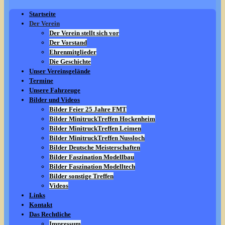
Startseite
Der Verein
Der Verein stellt sich vor
Der Vorstand
Ehrenmitglieder
Die Geschichte
Unser Vereinsgelände
Termine
Unsere Fahrzeuge
Bilder und Videos
Bilder Feier 25 Jahre FMT
Bilder MinitruckTreffen Hockenheim
Bilder MinitruckTreffen Leimen
Bilder MinitruckTreffen Nussloch
Bilder Deutsche Meisterschaften
Bilder Faszination Modellbau
Bilder Faszination Modelltech
Bilder sonstige Treffen
Videos
Links
Kontakt
Das Rechtliche
Impressum