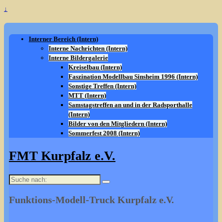
↓
Interner Bereich (Intern)
Interne Nachrichten (Intern)
Interne Bildergalerie
Kreiselbau (Intern)
Faszination Modellbau Sinsheim 1996 (Intern)
Sonstige Treffen (Intern)
MTT (Intern)
Samstagstreffen an und in der Radsporthalle
(Intern)
Bilder von den Mitgliedern (Intern)
Sommerfest 2008 (Intern)
FMT Kurpfalz e.V.
Suche
nach:
Funktions-Modell-Truck Kurpfalz e.V.