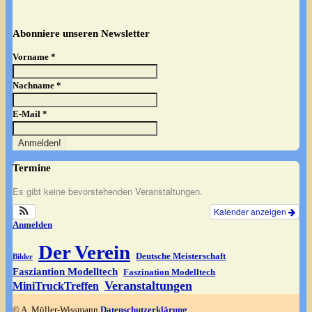
Abonniere unseren Newsletter
Vorname
*
Nachname
*
E-Mail
*
Termine
Es gibt keine bevorstehenden Veranstaltungen.
Kalender anzeigen
Anmelden
Der Verein
Deutsche Meisterschaft
Bilder
Fasziantion Modelltech
Faszination Modelltech
Veranstaltungen
MiniTruckTreffen
© A. Müller-Wissmann
Datenschutzerklärung