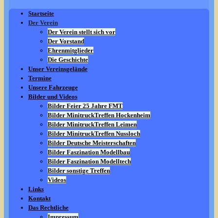
Startseite
Der Verein
Der Verein stellt sich vor
Der Vorstand
Ehrenmitglieder
Die Geschichte
Unser Vereinsgelände
Termine
Unsere Fahrzeuge
Bilder und Videos
Bilder Feier 25 Jahre FMT
Bilder MinitruckTreffen Hockenheim
Bilder MinitruckTreffen Leimen
Bilder MinitruckTreffen Nussloch
Bilder Deutsche Meisterschaften
Bilder Faszination Modellbau
Bilder Faszination Modelltech
Bilder sonstige Treffen
Videos
Links
Kontakt
Das Rechtliche
Impressum