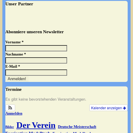
Unser Partner
Abonniere unseren Newsletter
Vorname
*
Nachname
*
E-Mail
*
Termine
Es gibt keine bevorstehenden Veranstaltungen.
Kalender anzeigen
Anmelden
Der Verein
Deutsche Meisterschaft
Bilder