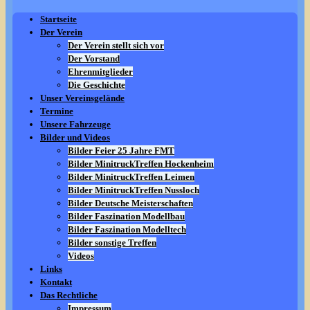
Startseite
Der Verein
Der Verein stellt sich vor
Der Vorstand
Ehrenmitglieder
Die Geschichte
Unser Vereinsgelände
Termine
Unsere Fahrzeuge
Bilder und Videos
Bilder Feier 25 Jahre FMT
Bilder MinitruckTreffen Hockenheim
Bilder MinitruckTreffen Leimen
Bilder MinitruckTreffen Nussloch
Bilder Deutsche Meisterschaften
Bilder Faszination Modellbau
Bilder Faszination Modelltech
Bilder sonstige Treffen
Videos
Links
Kontakt
Das Rechtliche
Impressum