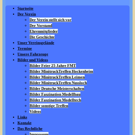
Startseite
Der Verein
Der Verein stellt sich vor
Der Vorstand
Ehrenmitglieder
Die Geschichte
Unser Vereinsgelände
Termine
Unsere Fahrzeuge
Bilder und Videos
Bilder Feier 25 Jahre FMT
Bilder MinitruckTreffen Hockenheim
Bilder MinitruckTreffen Leimen
Bilder MinitruckTreffen Nussloch
Bilder Deutsche Meisterschaften
Bilder Faszination Modellbau
Bilder Faszination Modelltech
Bilder sonstige Treffen
Videos
Links
Kontakt
Das Rechtliche
Impressum