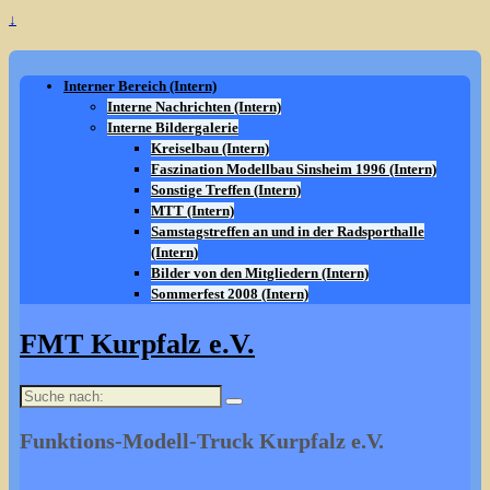
↓
Interner Bereich (Intern)
Interne Nachrichten (Intern)
Interne Bildergalerie
Kreiselbau (Intern)
Faszination Modellbau Sinsheim 1996 (Intern)
Sonstige Treffen (Intern)
MTT (Intern)
Samstagstreffen an und in der Radsporthalle
(Intern)
Bilder von den Mitgliedern (Intern)
Sommerfest 2008 (Intern)
FMT Kurpfalz e.V.
Suche
nach:
Funktions-Modell-Truck Kurpfalz e.V.