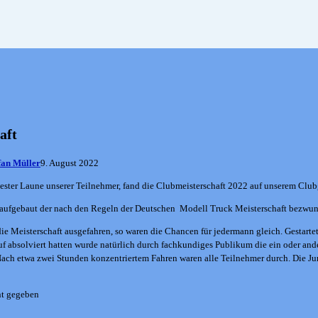
aft
fan Müller
9. August 2022
ester Laune unserer Teilnehmer, fand die Clubmeisterschaft 2022 auf unserem Clubg
s aufgebaut der nach den Regeln der Deutschen Modell Truck Meisterschaft bezwu
 Meisterschaft ausgefahren, so waren die Chancen für jedermann gleich. Gestarte
uf absolviert hatten wurde natürlich durch fachkundiges Publikum die ein oder ande
 Nach etwa zwei Stunden konzentriertem Fahren waren alle Teilnehmer durch. Die Jur
nt gegeben