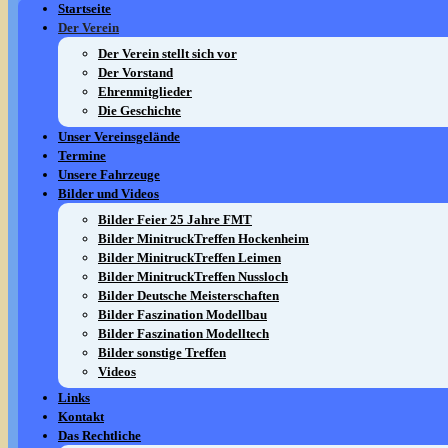
Startseite
Der Verein
Der Verein stellt sich vor
Der Vorstand
Ehrenmitglieder
Die Geschichte
Unser Vereinsgelände
Termine
Unsere Fahrzeuge
Bilder und Videos
Bilder Feier 25 Jahre FMT
Bilder MinitruckTreffen Hockenheim
Bilder MinitruckTreffen Leimen
Bilder MinitruckTreffen Nussloch
Bilder Deutsche Meisterschaften
Bilder Faszination Modellbau
Bilder Faszination Modelltech
Bilder sonstige Treffen
Videos
Links
Kontakt
Das Rechtliche