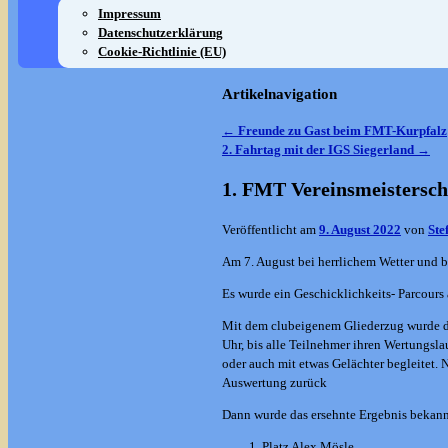
Impressum
Datenschutzerklärung
Cookie-Richtlinie (EU)
Artikelnavigation
←
Freunde zu Gast beim FMT-Kurpfalz
2. Fahrtag mit der IGS Siegerland
→
1. FMT Vereinsmeistersch
Veröffentlicht am
9. August 2022
von
Ste
Am 7. August bei herrlichem Wetter und b
Es wurde ein Geschicklichkeits- Parcour
Mit dem clubeigenem Gliederzug wurde die
Uhr, bis alle Teilnehmer ihren Wertungsla
oder auch mit etwas Gelächter begleitet.
Auswertung zurück
Dann wurde das ersehnte Ergebnis bekan
Platz Alex Mösle