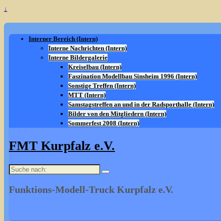
↓
Interner Bereich (Intern)
Interne Nachrichten (Intern)
Interne Bildergalerie
Kreiselbau (Intern)
Faszination Modellbau Sinsheim 1996 (Intern)
Sonstige Treffen (Intern)
MTT (Intern)
Samstagstreffen an und in der Radsporthalle (Intern)
Bilder von den Mitgliedern (Intern)
Sommerfest 2008 (Intern)
FMT Kurpfalz e.V.
Suche
nach:
Funktions-Modell-Truck Kurpfalz e.V.