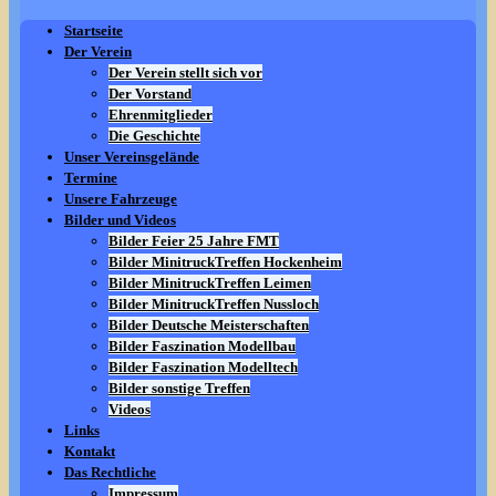
Startseite
Der Verein
Der Verein stellt sich vor
Der Vorstand
Ehrenmitglieder
Die Geschichte
Unser Vereinsgelände
Termine
Unsere Fahrzeuge
Bilder und Videos
Bilder Feier 25 Jahre FMT
Bilder MinitruckTreffen Hockenheim
Bilder MinitruckTreffen Leimen
Bilder MinitruckTreffen Nussloch
Bilder Deutsche Meisterschaften
Bilder Faszination Modellbau
Bilder Faszination Modelltech
Bilder sonstige Treffen
Videos
Links
Kontakt
Das Rechtliche
Impressum