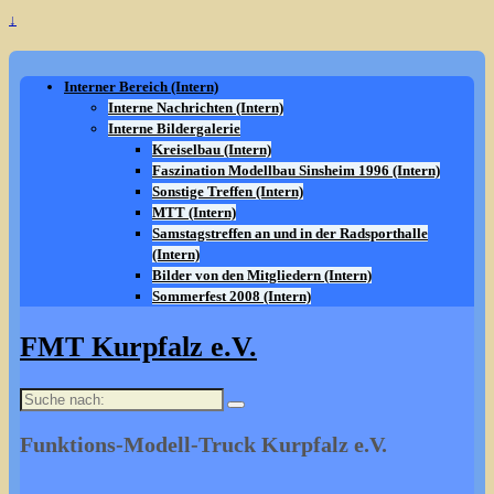
↓
Interner Bereich (Intern)
Interne Nachrichten (Intern)
Interne Bildergalerie
Kreiselbau (Intern)
Faszination Modellbau Sinsheim 1996 (Intern)
Sonstige Treffen (Intern)
MTT (Intern)
Samstagstreffen an und in der Radsporthalle
(Intern)
Bilder von den Mitgliedern (Intern)
Sommerfest 2008 (Intern)
FMT Kurpfalz e.V.
Suche
nach:
Funktions-Modell-Truck Kurpfalz e.V.