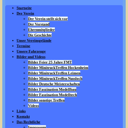
Startseite
Der Verein
Der Verein stellt sich vor
Der Vorstand
Ehrenmitglieder
Die Geschichte
Unser Vereinsgelände
Termine
Unsere Fahrzeuge
Bilder und Videos
Bilder Feier 25 Jahre FMT
Bilder MinitruckTreffen Hockenheim
Bilder MinitruckTreffen Leimen
Bilder MinitruckTreffen Nussloch
Bilder Deutsche Meisterschaften
Bilder Faszination Modellbau
Bilder Faszination Modelltech
Bilder sonstige Treffen
Videos
Links
Kontakt
Das Rechtliche
Impressum