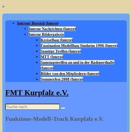
↓
Interner Bereich (Intern)
Interne Nachrichten (Intern)
Interne Bildergalerie
Kreiselbau (Intern)
Faszination Modellbau Sinsheim 1996 (Intern)
Sonstige Treffen (Intern)
MTT (Intern)
Samstagstreffen an und in der Radsporthalle
(Intern)
Bilder von den Mitgliedern (Intern)
Sommerfest 2008 (Intern)
FMT Kurpfalz e.V.
Suche
nach:
Funktions-Modell-Truck Kurpfalz e.V.