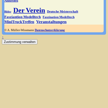
Anmelden
Der Verein
Deutsche Meisterschaft
Bilder
Fasziantion Modelltech
Faszination Modelltech
Veranstaltungen
MiniTruckTreffen
© A. Müller-Wissmann
Datenschutzerklärung
↑
Zustimmung verwalten