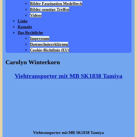
Bilder Faszination Modelltech
Bilder sonstige Treffen
Videos
Links
Kontakt
Das Rechtliche
Impressum
Datenschutzerklärung
Cookie-Richtlinie (EU)
Carolyn Winterkorn
Viehtransporter mit MB SK1838 Tamiya
Viehtransporter mit MB SK1838 Tamiya