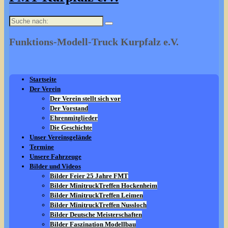
Suche
nach:
Funktions-Modell-Truck Kurpfalz e.V.
Startseite
Der Verein
Der Verein stellt sich vor
Der Vorstand
Ehrenmitglieder
Die Geschichte
Unser Vereinsgelände
Termine
Unsere Fahrzeuge
Bilder und Videos
Bilder Feier 25 Jahre FMT
Bilder MinitruckTreffen Hockenheim
Bilder MinitruckTreffen Leimen
Bilder MinitruckTreffen Nussloch
Bilder Deutsche Meisterschaften
Bilder Faszination Modellbau