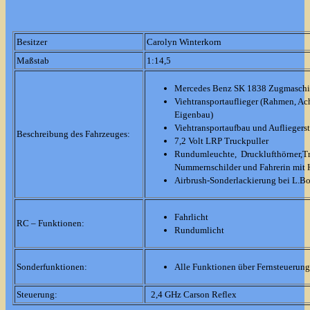
Besitzer
Carolyn Winterkorn
Maßstab
1:14,5
Mercedes Benz SK 1838 Zugmaschi
Viehtransportauflieger (Rahmen, Ac
Eigenbau)
Viehtransportaufbau und Aufliegers
Beschreibung des Fahrzeuges:
7,2 Volt LRP Truckpuller
Rundumleuchte, Drucklufthörner,Tr
Nummernschilder und Fahrerin mit 
Airbrush-Sonderlackierung bei L.B
Fahrlicht
RC – Funktionen:
Rundumlicht
Sonderfunktionen:
Alle Funktionen über Fernsteuerung
Steuerung:
2,4 GHz Carson Reflex