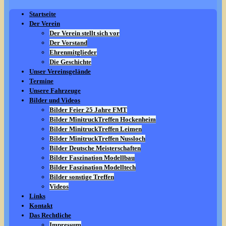
Startseite
Der Verein
Der Verein stellt sich vor
Der Vorstand
Ehrenmitglieder
Die Geschichte
Unser Vereinsgelände
Termine
Unsere Fahrzeuge
Bilder und Videos
Bilder Feier 25 Jahre FMT
Bilder MinitruckTreffen Hockenheim
Bilder MinitruckTreffen Leimen
Bilder MinitruckTreffen Nussloch
Bilder Deutsche Meisterschaften
Bilder Faszination Modellbau
Bilder Faszination Modelltech
Bilder sonstige Treffen
Videos
Links
Kontakt
Das Rechtliche
Impressum