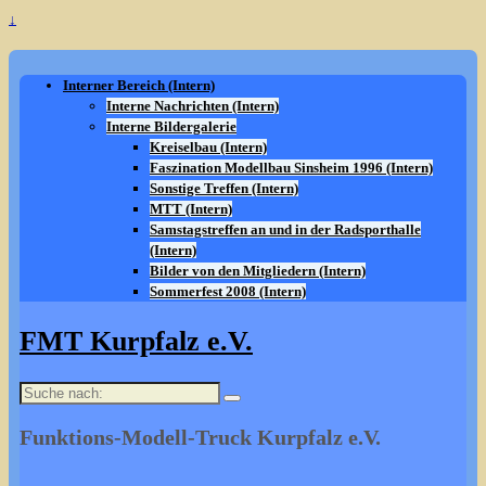
↓
Interner Bereich (Intern)
Interne Nachrichten (Intern)
Interne Bildergalerie
Kreiselbau (Intern)
Faszination Modellbau Sinsheim 1996 (Intern)
Sonstige Treffen (Intern)
MTT (Intern)
Samstagstreffen an und in der Radsporthalle
(Intern)
Bilder von den Mitgliedern (Intern)
Sommerfest 2008 (Intern)
FMT Kurpfalz e.V.
Suche
nach:
Funktions-Modell-Truck Kurpfalz e.V.