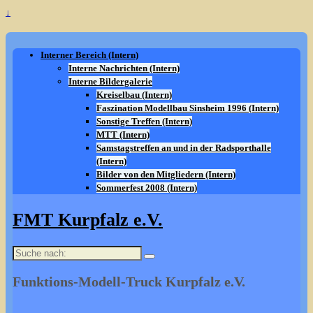
↓
Interner Bereich (Intern)
Interne Nachrichten (Intern)
Interne Bildergalerie
Kreiselbau (Intern)
Faszination Modellbau Sinsheim 1996 (Intern)
Sonstige Treffen (Intern)
MTT (Intern)
Samstagstreffen an und in der Radsporthalle
(Intern)
Bilder von den Mitgliedern (Intern)
Sommerfest 2008 (Intern)
FMT Kurpfalz e.V.
Suche
nach:
Funktions-Modell-Truck Kurpfalz e.V.