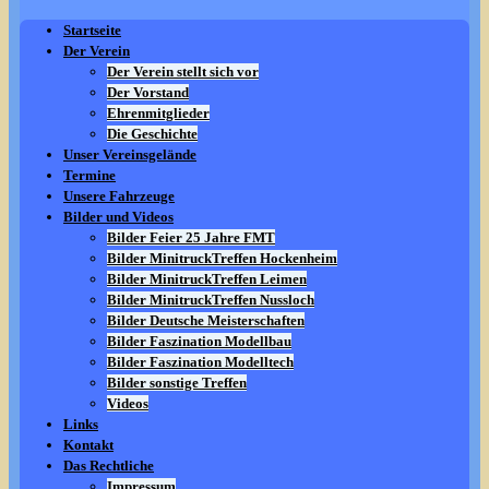
Startseite
Der Verein
Der Verein stellt sich vor
Der Vorstand
Ehrenmitglieder
Die Geschichte
Unser Vereinsgelände
Termine
Unsere Fahrzeuge
Bilder und Videos
Bilder Feier 25 Jahre FMT
Bilder MinitruckTreffen Hockenheim
Bilder MinitruckTreffen Leimen
Bilder MinitruckTreffen Nussloch
Bilder Deutsche Meisterschaften
Bilder Faszination Modellbau
Bilder Faszination Modelltech
Bilder sonstige Treffen
Videos
Links
Kontakt
Das Rechtliche
Impressum