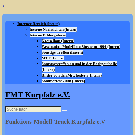
↓
Interner Bereich (Intern)
Interne Nachrichten (Intern)
Interne Bildergalerie
Kreiselbau (Intern)
Faszination Modellbau Sinsheim 1996 (Intern)
Sonstige Treffen (Intern)
MTT (Intern)
Samstagstreffen an und in der Radsporthalle
(Intern)
Bilder von den Mitgliedern (Intern)
Sommerfest 2008 (Intern)
FMT Kurpfalz e.V.
Suche
nach:
Funktions-Modell-Truck Kurpfalz e.V.