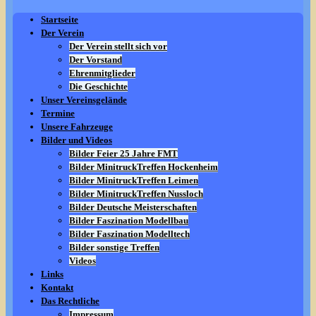
Startseite
Der Verein
Der Verein stellt sich vor
Der Vorstand
Ehrenmitglieder
Die Geschichte
Unser Vereinsgelände
Termine
Unsere Fahrzeuge
Bilder und Videos
Bilder Feier 25 Jahre FMT
Bilder MinitruckTreffen Hockenheim
Bilder MinitruckTreffen Leimen
Bilder MinitruckTreffen Nussloch
Bilder Deutsche Meisterschaften
Bilder Faszination Modellbau
Bilder Faszination Modelltech
Bilder sonstige Treffen
Videos
Links
Kontakt
Das Rechtliche
Impressum