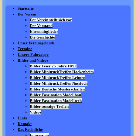
Startseite
Der Verein
Der Verein stellt sich vor
Der Vorstand
Ehrenmitglieder
Die Geschichte
Unser Vereinsgelände
Termine
Unsere Fahrzeuge
Bilder und Videos
Bilder Feier 25 Jahre FMT
Bilder MinitruckTreffen Hockenheim
Bilder MinitruckTreffen Leimen
Bilder MinitruckTreffen Nussloch
Bilder Deutsche Meisterschaften
Bilder Faszination Modellbau
Bilder Faszination Modelltech
Bilder sonstige Treffen
Videos
Links
Kontakt
Das Rechtliche
Impressum