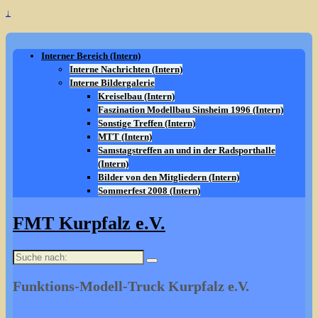
↓
Interner Bereich (Intern)
Interne Nachrichten (Intern)
Interne Bildergalerie
Kreiselbau (Intern)
Faszination Modellbau Sinsheim 1996 (Intern)
Sonstige Treffen (Intern)
MTT (Intern)
Samstagstreffen an und in der Radsporthalle
(Intern)
Bilder von den Mitgliedern (Intern)
Sommerfest 2008 (Intern)
FMT Kurpfalz e.V.
Suche
nach:
Funktions-Modell-Truck Kurpfalz e.V.