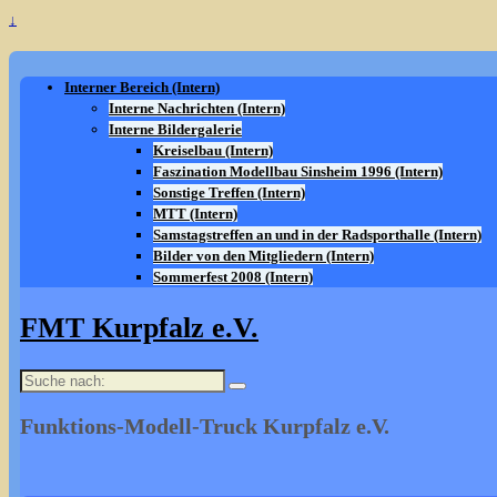
↓
Interner Bereich (Intern)
Interne Nachrichten (Intern)
Interne Bildergalerie
Kreiselbau (Intern)
Faszination Modellbau Sinsheim 1996 (Intern)
Sonstige Treffen (Intern)
MTT (Intern)
Samstagstreffen an und in der Radsporthalle (Intern)
Bilder von den Mitgliedern (Intern)
Sommerfest 2008 (Intern)
FMT Kurpfalz e.V.
Suche
nach:
Funktions-Modell-Truck Kurpfalz e.V.