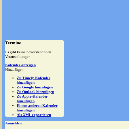
Termine
Es gibt keine bevorstehenden
Veranstaltungen.
Kalender anzeigen
Hinzufügen
Zu Timely-Kalender
hinzufügen
Zu Google hinzufügen
Zu Outlook hinzufügen
Zu Apple-Kalender
hinzufügen
Einem anderen Kalender
hinzufügen
Als XML exportieren
Anmelden