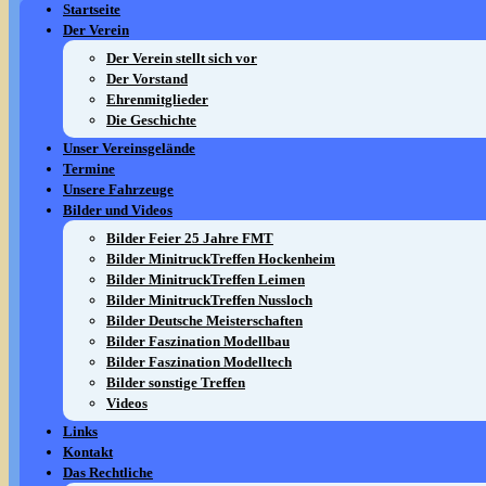
Startseite
Der Verein
Der Verein stellt sich vor
Der Vorstand
Ehrenmitglieder
Die Geschichte
Unser Vereinsgelände
Termine
Unsere Fahrzeuge
Bilder und Videos
Bilder Feier 25 Jahre FMT
Bilder MinitruckTreffen Hockenheim
Bilder MinitruckTreffen Leimen
Bilder MinitruckTreffen Nussloch
Bilder Deutsche Meisterschaften
Bilder Faszination Modellbau
Bilder Faszination Modelltech
Bilder sonstige Treffen
Videos
Links
Kontakt
Das Rechtliche