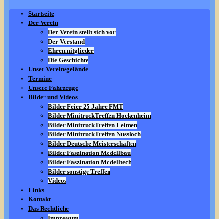
Startseite
Der Verein
Der Verein stellt sich vor
Der Vorstand
Ehrenmitglieder
Die Geschichte
Unser Vereinsgelände
Termine
Unsere Fahrzeuge
Bilder und Videos
Bilder Feier 25 Jahre FMT
Bilder MinitruckTreffen Hockenheim
Bilder MinitruckTreffen Leimen
Bilder MinitruckTreffen Nussloch
Bilder Deutsche Meisterschaften
Bilder Faszination Modellbau
Bilder Faszination Modelltech
Bilder sonstige Treffen
Videos
Links
Kontakt
Das Rechtliche
Impressum