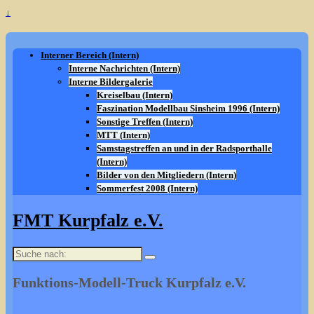
↓
Interner Bereich (Intern)
Interne Nachrichten (Intern)
Interne Bildergalerie
Kreiselbau (Intern)
Faszination Modellbau Sinsheim 1996 (Intern)
Sonstige Treffen (Intern)
MTT (Intern)
Samstagstreffen an und in der Radsporthalle
(Intern)
Bilder von den Mitgliedern (Intern)
Sommerfest 2008 (Intern)
FMT Kurpfalz e.V.
Suche
nach:
Funktions-Modell-Truck Kurpfalz e.V.