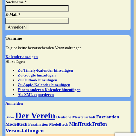
Nachname
*
E-Mail
*
Termine
Es gibt keine bevorstehenden Veranstaltungen.
Kalender anzeigen
Hinzufügen
Zu Timely-Kalender hinzufügen
Zu Google hinzufügen
Zu Outlook hinzufügen
Zu Apple-Kalender hinzufügen
Einem anderen Kalender hinzufügen
Als XML exportieren
Anmelden
Der Verein
Fasziantion
Deutsche Meisterschaft
Bilder
MiniTruckTreffen
Modelltech
Faszination Modelltech
Veranstaltungen