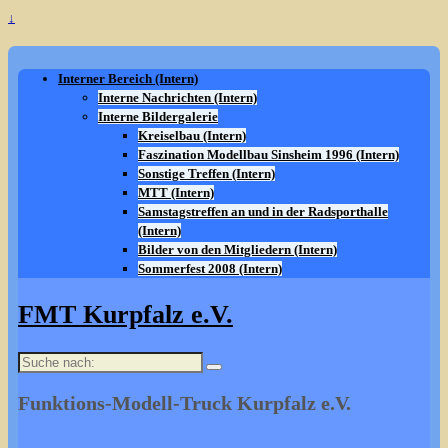
↓
Interner Bereich (Intern)
Interne Nachrichten (Intern)
Interne Bildergalerie
Kreiselbau (Intern)
Faszination Modellbau Sinsheim 1996 (Intern)
Sonstige Treffen (Intern)
MTT (Intern)
Samstagstreffen an und in der Radsporthalle
(Intern)
Bilder von den Mitgliedern (Intern)
Sommerfest 2008 (Intern)
FMT Kurpfalz e.V.
Suche
nach:
Funktions-Modell-Truck Kurpfalz e.V.