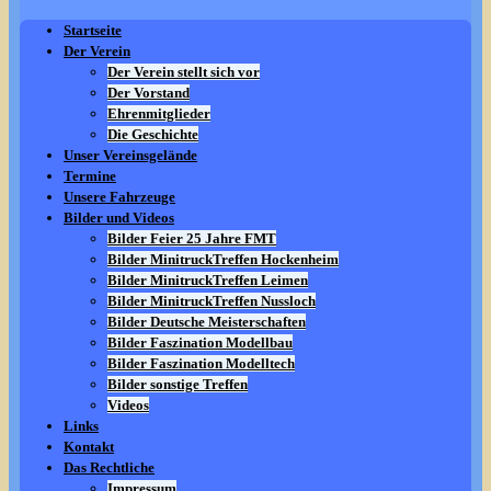
Startseite
Der Verein
Der Verein stellt sich vor
Der Vorstand
Ehrenmitglieder
Die Geschichte
Unser Vereinsgelände
Termine
Unsere Fahrzeuge
Bilder und Videos
Bilder Feier 25 Jahre FMT
Bilder MinitruckTreffen Hockenheim
Bilder MinitruckTreffen Leimen
Bilder MinitruckTreffen Nussloch
Bilder Deutsche Meisterschaften
Bilder Faszination Modellbau
Bilder Faszination Modelltech
Bilder sonstige Treffen
Videos
Links
Kontakt
Das Rechtliche
Impressum