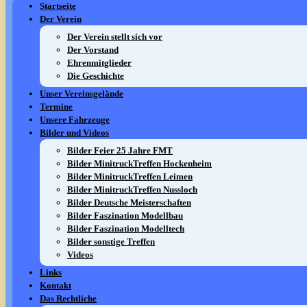
Startseite
Der Verein
Der Verein stellt sich vor
Der Vorstand
Ehrenmitglieder
Die Geschichte
Unser Vereinsgelände
Termine
Unsere Fahrzeuge
Bilder und Videos
Bilder Feier 25 Jahre FMT
Bilder MinitruckTreffen Hockenheim
Bilder MinitruckTreffen Leimen
Bilder MinitruckTreffen Nussloch
Bilder Deutsche Meisterschaften
Bilder Faszination Modellbau
Bilder Faszination Modelltech
Bilder sonstige Treffen
Videos
Links
Kontakt
Das Rechtliche