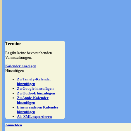
Termine
Es gibt keine bevorstehenden
Veranstaltungen.
Kalender anzeigen
Hinzufügen
Zu Timely-Kalender
hinzufügen
Zu Google hinzufügen
Zu Outlook hinzufügen
Zu Apple-Kalender
hinzufügen
Einem anderen Kalender
hinzufügen
Als XML exportieren
Anmelden