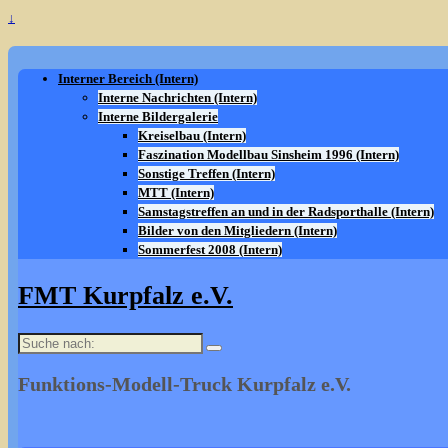
↓
Interner Bereich (Intern)
Interne Nachrichten (Intern)
Interne Bildergalerie
Kreiselbau (Intern)
Faszination Modellbau Sinsheim 1996 (Intern)
Sonstige Treffen (Intern)
MTT (Intern)
Samstagstreffen an und in der Radsporthalle (Intern)
Bilder von den Mitgliedern (Intern)
Sommerfest 2008 (Intern)
FMT Kurpfalz e.V.
Suche
nach:
Funktions-Modell-Truck Kurpfalz e.V.