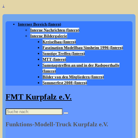
↓
Interner Bereich (Intern)
Interne Nachrichten (Intern)
Interne Bildergalerie
Kreiselbau (Intern)
Faszination Modellbau Sinsheim 1996 (Intern)
Sonstige Treffen (Intern)
MTT (Intern)
Samstagstreffen an und in der Radsporthalle
(Intern)
Bilder von den Mitgliedern (Intern)
Sommerfest 2008 (Intern)
FMT Kurpfalz e.V.
Suche
nach:
Funktions-Modell-Truck Kurpfalz e.V.