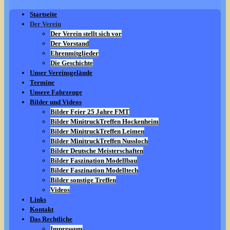
Startseite
Der Verein
Der Verein stellt sich vor
Der Vorstand
Ehrenmitglieder
Die Geschichte
Unser Vereinsgelände
Termine
Unsere Fahrzeuge
Bilder und Videos
Bilder Feier 25 Jahre FMT
Bilder MinitruckTreffen Hockenheim
Bilder MinitruckTreffen Leimen
Bilder MinitruckTreffen Nussloch
Bilder Deutsche Meisterschaften
Bilder Faszination Modellbau
Bilder Faszination Modelltech
Bilder sonstige Treffen
Videos
Links
Kontakt
Das Rechtliche
Impressum