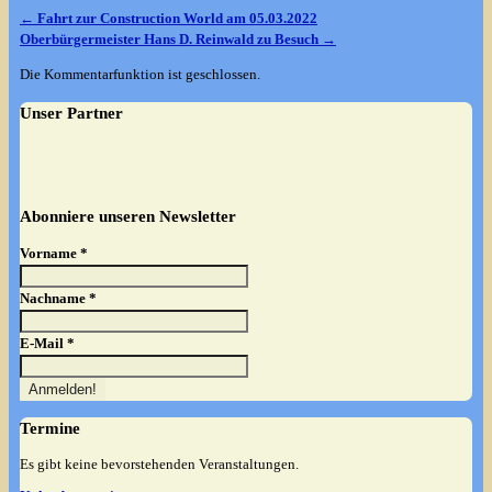
←
Fahrt zur Construction World am 05.03.2022
Oberbürgermeister Hans D. Reinwald zu Besuch
→
Die Kommentarfunktion ist geschlossen.
Unser Partner
Abonniere unseren Newsletter
Vorname
*
Nachname
*
E-Mail
*
Termine
Es gibt keine bevorstehenden Veranstaltungen.